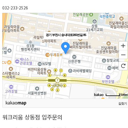
032-233-2526
경기 부천시 송내대로265번길 85
100m
길찾기
워크리움
상동점
입주문의