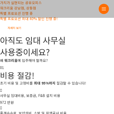
콘텐츠로
가치가 실현되는
공유오피스
MAI
건너뛰기
워크리움 강남점, 상동점
MEN
특별 프로모션
진행 중
특별 프로모션 최대 40% 할인 진행 중!
자세히 보기
아직도 임대 사무실
사용중이세요?
왜
워크리움
에 입주해야 할까요?
01
비용 절감!
초기 비용 및 고정비를
최대 95%까지
절감할 수 있습니다!
사무실 임대비용, 보증금, F&B 설치 비용
972
만원
중개수수료, 보안설비, 소방 및 위생공사 비용